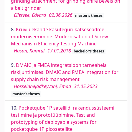
grinding attachment for grinding knife bevels on
a belt grinder
Ellervee, Edvard
02.06.2026
master's theses
8.
Kruviülekande kasuteguri katseseadme
moderniseerimine. Modernisation of Screw
Mechanism Efficiency Testing Machine
Hasan, Kamrul
17.01.2018
bachelor's theses
9.
DMAIC ja FMEA integratsioon tarneahela
riskijuhtimises. DMAIC and FMEA integration fpr
supply chain risk management
Hosseinnejadkeyvani, Emad
31.05.2023
master's theses
10.
Pocketqube 1P satelliidi rakendussüsteemi
testimine ja prototüüpimine. Test and
prototyping of deployable systems for
pocketqube 1P picosatellite