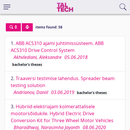
items found: 58
1.
ABB ACS310 ajami juhtimissüsteem. ABB
ACS310 Drive Control System
Akhvlediani, Aleksandre
05.06.2018
bachelor's theses
2.
Traaversi testimise lahendus. Spreader beam
testing solution
Andrianov, Daniil
03.06.2019
bachelor's theses
3.
Hübriid-elektriajam kolmerattalisele
mootorsõidukile. Hybrid Electric Drive
Conversion Kit for Three Wheel Motor Vehicles
Bharadhwaj, Narasimha Jayanth
08.06.2020