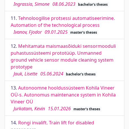
Ingrassia, Simone
08.06.2023
bachelor's theses
11.
Tehnoloogilise protsessi automatiseerimine.
Automation of the technological process
Ivanov, Fjodor
09.01.2025
master's theses
12.
Mehitamata maismaasõiduki sensormooduli
puhastussüsteemi prototüüp. Unmanned
ground vehicle sensor module cleaning system
prototype
Jauk, Lisette
05.06.2024
bachelor's theses
13.
Autonoomne hooldussüsteem Kohila Vineer
OÜ-s. Autonomus maintenance system in Kohila
Vineer OÜ
Jurkatam, Kevin
15.01.2026
master's theses
14.
Rongi invalift. Train lift for disabled