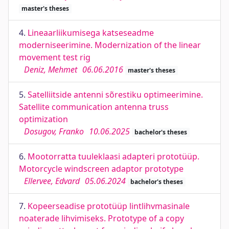
master's theses
4.
Lineaarliikumisega katseseadme
moderniseerimine. Modernization of the linear
movement test rig
Deniz, Mehmet
06.06.2016
master's theses
5.
Satelliitside antenni sõrestiku optimeerimine.
Satellite communication antenna truss
optimization
Dosugov, Franko
10.06.2025
bachelor's theses
6.
Mootorratta tuuleklaasi adapteri prototüüp.
Motorcycle windscreen adaptor prototype
Ellervee, Edvard
05.06.2024
bachelor's theses
7.
Kopeerseadise prototüüp lintlihvmasinale
noaterade lihvimiseks. Prototype of a copy