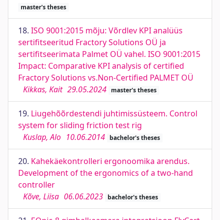
master's theses
18.
ISO 9001:2015 mõju: Võrdlev KPI analüüs
sertifitseeritud Fractory Solutions OÜ ja
sertifitseerimata Palmet OÜ vahel. ISO 9001:2015
Impact: Comparative KPI analysis of certified
Fractory Solutions vs.Non-Certified PALMET OÜ
Kikkas, Kait
29.05.2024
master's theses
19.
Liugehõõrdestendi juhtimissüsteem. Control
system for sliding friction test rig
Kuslap, Alo
10.06.2014
bachelor's theses
20.
Kahekäekontrolleri ergonoomika arendus.
Development of the ergonomics of a two-hand
controller
Kõve, Liisa
06.06.2023
bachelor's theses