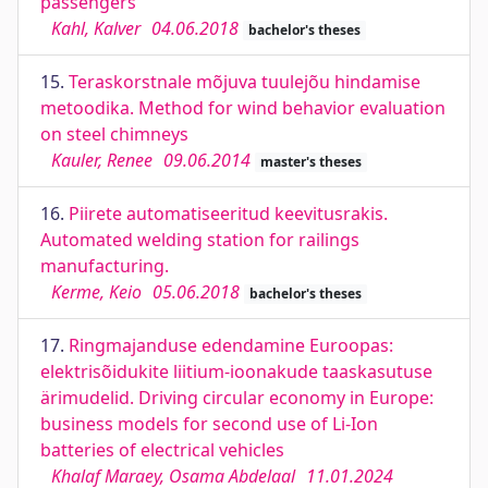
passengers
Kahl, Kalver
04.06.2018
bachelor's theses
15.
Teraskorstnale mõjuva tuulejõu hindamise
metoodika. Method for wind behavior evaluation
on steel chimneys
Kauler, Renee
09.06.2014
master's theses
16.
Piirete automatiseeritud keevitusrakis.
Automated welding station for railings
manufacturing.
Kerme, Keio
05.06.2018
bachelor's theses
17.
Ringmajanduse edendamine Euroopas:
elektrisõidukite liitium-ioonakude taaskasutuse
ärimudelid. Driving circular economy in Europe:
business models for second use of Li-Ion
batteries of electrical vehicles
Khalaf Maraey, Osama Abdelaal
11.01.2024