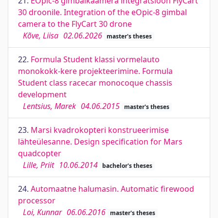
21.
EOpic-8 gimbalkaamera integratsioon FlyCart
30 droonile. Integration of the eOpic-8 gimbal
camera to the FlyCart 30 drone
Kõve, Liisa
02.06.2026
master's theses
22.
Formula Student klassi vormelauto
monokokk-kere projekteerimine. Formula
Student class racecar monocoque chassis
development
Lentsius, Marek
04.06.2015
master's theses
23.
Marsi kvadrokopteri konstrueerimise
lähteülesanne. Design specification for Mars
quadcopter
Lille, Priit
10.06.2014
bachelor's theses
24.
Automaatne halumasin. Automatic firewood
processor
Loi, Kunnar
06.06.2016
master's theses