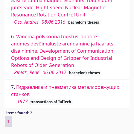
5.
Kiire tuuma magnetresonantsi rotatsiooni
juhtseade. Hight-speed Nuclear Magnetic
Resonance Rotation Control Unit
Oss, Andres
08.06.2015
bachelor's theses
6.
Vanema põlvkonna tööstusrobotite
andmesidevõimaluste arendamine ja haaratsi
disainimine. Development of Communication
Options and Design of Gripper for Industrial
Robots of Older Generation
Pihlak, René
06.06.2017
bachelor's theses
7.
Гидравлика и пневматика металлорежущих
станков
1977
transactions of TalTech
items found: 7
1