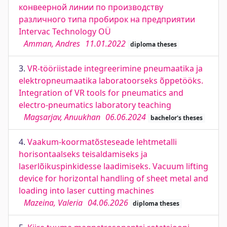
конвеерной линии по производству
различного типа пробирок на предприятии
Intervac Technology OÜ
Amman, Andres
11.01.2022
diploma theses
3.
VR-tööriistade integreerimine pneumaatika ja
elektropneumaatika laboratoorseks õppetööks.
Integration of VR tools for pneumatics and
electro-pneumatics laboratory teaching
Magsarjav, Anuukhan
06.06.2024
bachelor's theses
4.
Vaakum-koormatõsteseade lehtmetalli
horisontaalseks teisaldamiseks ja
laserlõikuspinkidesse laadimiseks. Vacuum lifting
device for horizontal handling of sheet metal and
loading into laser cutting machines
Mazeina, Valeria
04.06.2026
diploma theses