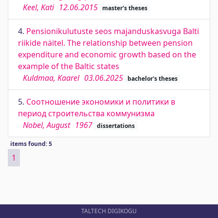
Keel, Kati
12.06.2015
master's theses
4.
Pensionikulutuste seos majanduskasvuga Balti
riikide näitel. The relationship between pension
expenditure and economic growth based on the
example of the Baltic states
Kuldmaa, Kaarel
03.06.2025
bachelor's theses
5.
Соотношение экономики и политики в
период строительства коммунизма
Nobel, August
1967
dissertations
items found: 5
1
TALTECH DIGIKOGU