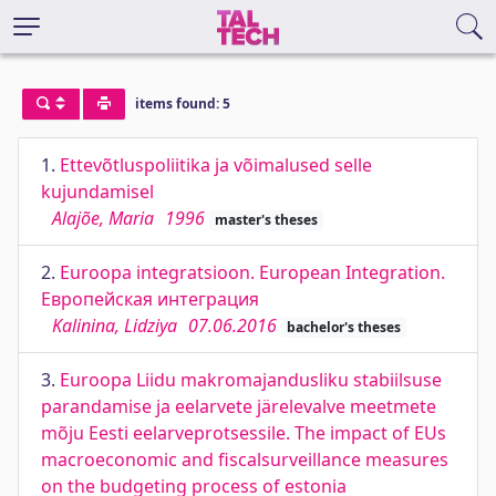
items found: 5
1.
Ettevõtluspoliitika ja võimalused selle
kujundamisel
Alajõe, Maria
1996
master's theses
2.
Euroopa integratsioon. European Integration.
Европейская интеграция
Kalinina, Lidziya
07.06.2016
bachelor's theses
3.
Euroopa Liidu makromajandusliku stabiilsuse
parandamise ja eelarvete järelevalve meetmete
mõju Eesti eelarveprotsessile. The impact of EUs
macroeconomic and fiscalsurveillance measures
on the budgeting process of estonia