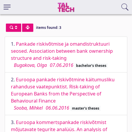
items found: 3
1.
Pankade riskivõtmise ja omandistruktuuri
seosed. Association between bank ownership
structure and risk-taking
Bugakova, Olga
07.06.2016
bachelor's theses
2.
Euroopa pankade riskivõtmine käitumusliku
rahanduse vaatepunktist. Risk-taking of
European Banks from the Perspective of
Behavioural Finance
Sooba, Mihkel
06.06.2016
master's theses
3.
Euroopa kommertspankade riskivõtmist
mõjutavate tegurite analüüs. An analysis of