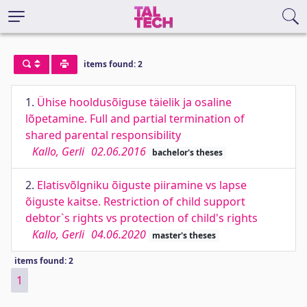
items found: 2
1.
Ühise hooldusõiguse täielik ja osaline
lõpetamine. Full and partial termination of
shared parental responsibility
Kallo, Gerli
02.06.2016
bachelor's theses
2.
Elatisvõlgniku õiguste piiramine vs lapse
õiguste kaitse. Restriction of child support
debtor`s rights vs protection of child's rights
Kallo, Gerli
04.06.2020
master's theses
items found: 2
1