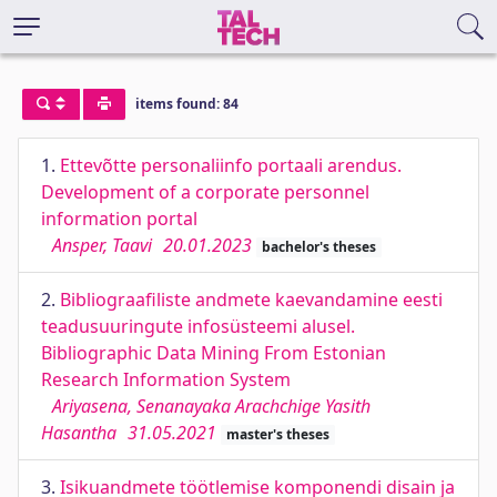
items found: 84
1.
Ettevõtte personaliinfo portaali arendus.
Development of a corporate personnel
information portal
Ansper, Taavi
20.01.2023
bachelor's theses
2.
Bibliograafiliste andmete kaevandamine eesti
teadusuuringute infosüsteemi alusel.
Bibliographic Data Mining From Estonian
Research Information System
Ariyasena, Senanayaka Arachchige Yasith
Hasantha
31.05.2021
master's theses
3.
Isikuandmete töötlemise komponendi disain ja