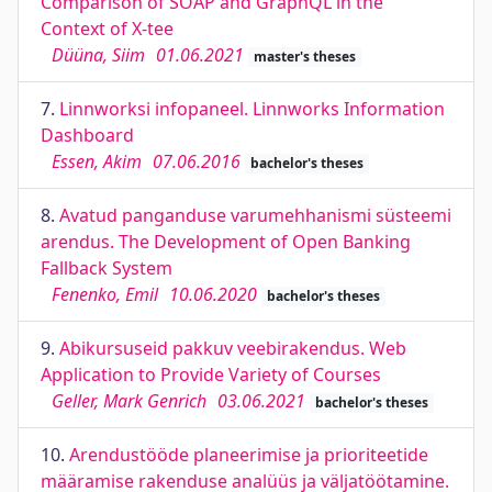
Comparison of SOAP and GraphQL in the
Context of X-tee
Düüna, Siim
01.06.2021
master's theses
7.
Linnworksi infopaneel. Linnworks Information
Dashboard
Essen, Akim
07.06.2016
bachelor's theses
8.
Avatud panganduse varumehhanismi süsteemi
arendus. The Development of Open Banking
Fallback System
Fenenko, Emil
10.06.2020
bachelor's theses
9.
Abikursuseid pakkuv veebirakendus. Web
Application to Provide Variety of Courses
Geller, Mark Genrich
03.06.2021
bachelor's theses
10.
Arendustööde planeerimise ja prioriteetide
määramise rakenduse analüüs ja väljatöötamine.