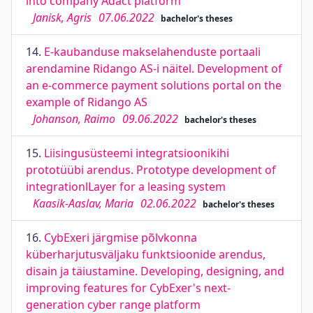
into company Adact platform
Janisk, Agris
07.06.2022
bachelor's theses
14.
E-kaubanduse makselahenduste portaali
arendamine Ridango AS-i näitel. Development of
an e-commerce payment solutions portal on the
example of Ridango AS
Johanson, Raimo
09.06.2022
bachelor's theses
15.
Liisingusüsteemi integratsioonikihi
prototüübi arendus. Prototype development of
integrationlLayer for a leasing system
Kaasik-Aaslav, Maria
02.06.2022
bachelor's theses
16.
CybExeri järgmise põlvkonna
küberharjutusväljaku funktsioonide arendus,
disain ja täiustamine. Developing, designing, and
improving features for CybExer's next-
generation cyber range platform