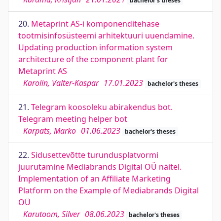
bachelor's theses
20.
Metaprint AS-i komponenditehase
tootmisinfosüsteemi arhitektuuri uuendamine.
Updating production information system
architecture of the component plant for
Metaprint AS
Karolin, Valter-Kaspar
17.01.2023
bachelor's theses
21.
Telegram koosoleku abirakendus bot.
Telegram meeting helper bot
Karpats, Marko
01.06.2023
bachelor's theses
22.
Sidusettevõtte turundusplatvormi
juurutamine Mediabrands Digital OÜ näitel.
Implementation of an Affiliate Marketing
Platform on the Example of Mediabrands Digital
OÜ
Karutoom, Silver
08.06.2023
bachelor's theses