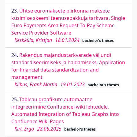
23.
Ühtse euromaksete piirkonna maksete
küsimise skeemi teenusepakkuja tarkvara. Single
Euro Payments Area Request-To-Pay Scheme
Service Provider Software
Keskküla, Kristjan
18.01.2024
bachelor's theses
24.
Rakendus majandustarkvarade väljundi
standardiseerimiseks ja haldamiseks. Application
for financial data standardization and
management
Kiibus, Frank Martin
19.01.2023
bachelor's theses
25.
Tableau graafikute automaatne
integreerimine Confluencei wiki lehtedele.
Automated Integration of Tableau Graphs into
Confluence Wiki Pages
Kirt, Ergo
28.05.2025
bachelor's theses