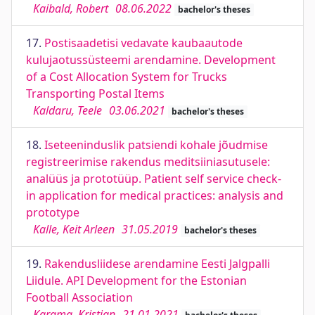
Kaibald, Robert
08.06.2022
bachelor's theses
17.
Postisaadetisi vedavate kaubaautode
kulujaotussüsteemi arendamine. Development
of a Cost Allocation System for Trucks
Transporting Postal Items
Kaldaru, Teele
03.06.2021
bachelor's theses
18.
Iseteeninduslik patsiendi kohale jõudmise
registreerimise rakendus meditsiiniasutusele:
analüüs ja prototüüp. Patient self service check-
in application for medical practices: analysis and
prototype
Kalle, Keit Arleen
31.05.2019
bachelor's theses
19.
Rakendusliidese arendamine Eesti Jalgpalli
Liidule. API Development for the Estonian
Football Association
Karama, Kristjan
21.01.2021