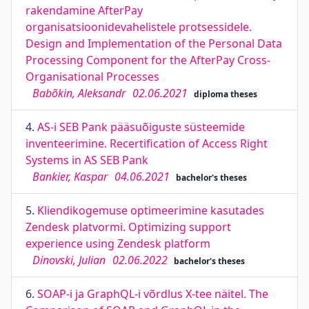
rakendamine AfterPay
organisatsioonidevahelistele protsessidele.
Design and Implementation of the Personal Data
Processing Component for the AfterPay Cross-
Organisational Processes
Babõkin, Aleksandr
02.06.2021
diploma theses
4.
AS-i SEB Pank pääsuõiguste süsteemide
inventeerimine. Recertification of Access Right
Systems in AS SEB Pank
Bankier, Kaspar
04.06.2021
bachelor's theses
5.
Kliendikogemuse optimeerimine kasutades
Zendesk platvormi. Optimizing support
experience using Zendesk platform
Dinovski, Julian
02.06.2022
bachelor's theses
6.
SOAP-i ja GraphQL-i võrdlus X-tee näitel. The