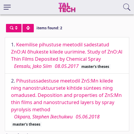
items found: 2
1.
Keemilise pihustuse meetodil sadestatud
ZnO:Al õhukeste kilede uurimine. Study of ZnO:Al
Thin Films Deposited by Chemical Spray
Eensalu, Jako Siim
08.05.2017
master's theses
2.
Pihustussadestuse meetodil ZnS:Mn kilede
ning nanostruktuursete kihtide süntees ning
omadused. Deposition and properties of ZnS:Mn
thin films and nanostructured layers by spray
pyrolysis method
Okpara, Stephen Ikechukwu
05.06.2018
master's theses