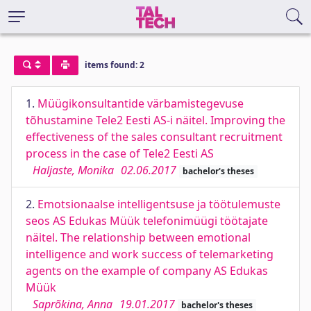
items found: 2
1.
Müügikonsultantide värbamistegevuse
tõhustamine Tele2 Eesti AS-i näitel. Improving the
effectiveness of the sales consultant recruitment
process in the case of Tele2 Eesti AS
Haljaste, Monika
02.06.2017
bachelor's theses
2.
Emotsionaalse intelligentsuse ja töötulemuste
seos AS Edukas Müük telefonimüügi töötajate
näitel. The relationship between emotional
intelligence and work success of telemarketing
agents on the example of company AS Edukas
Müük
Saprõkina, Anna
19.01.2017
bachelor's theses