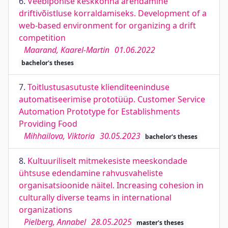
6.
Veebipõhise keskkonna arendamine
driftivõistluse korraldamiseks. Development of a
web-based environment for organizing a drift
competition
Maarand, Kaarel-Martin
01.06.2022
bachelor's theses
7.
Toitlustusasutuste klienditeeninduse
automatiseerimise prototüüp. Customer Service
Automation Prototype for Establishments
Providing Food
Mihhailova, Viktoria
30.05.2023
bachelor's theses
8.
Kultuuriliselt mitmekesiste meeskondade
ühtsuse edendamine rahvusvaheliste
organisatsioonide näitel. Increasing cohesion in
culturally diverse teams in international
organizations
Pielberg, Annabel
28.05.2025
master's theses