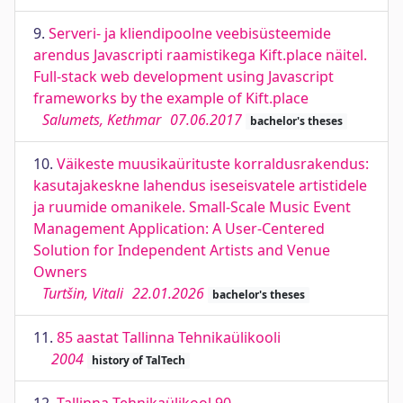
9.
Serveri- ja kliendipoolne veebisüsteemide
arendus Javascripti raamistikega Kift.place näitel.
Full-stack web development using Javascript
frameworks by the example of Kift.place
Salumets, Kethmar
07.06.2017
bachelor's theses
10.
Väikeste muusikaürituste korraldusrakendus:
kasutajakeskne lahendus iseseisvatele artistidele
ja ruumide omanikele. Small-Scale Music Event
Management Application: A User-Centered
Solution for Independent Artists and Venue
Owners
Turtšin, Vitali
22.01.2026
bachelor's theses
11.
85 aastat Tallinna Tehnikaülikooli
2004
history of TalTech