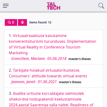
items found: 12
1.
Virtuaalreaalsuse kasutamine
konverentsiturismi turunduses. Implementation
of Virtual Reality in Conference Tourism
Marketing
Grencštein, Mariann
05.06.2018
master's theses
2.
Tarbijate hoiakud virtuaalüritustesse.
Consumers' attitude towards virtual events
Jaansen, Janeli
01.06.2021
master's theses
3.
Avalike ürituste korraldajate valmisolek
ühekordse toidupakendi keelustamisele
2024.aastal Saaremaa valla näitel. Readiness of