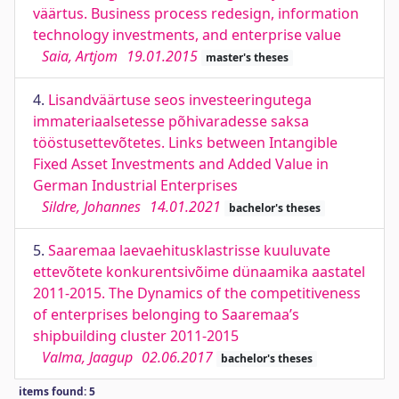
väärtus. Business process redesign, information
technology investments, and enterprise value
Saia, Artjom
19.01.2015
master's theses
4.
Lisandväärtuse seos investeeringutega
immateriaalsetesse põhivaradesse saksa
tööstusettevõtetes. Links between Intangible
Fixed Asset Investments and Added Value in
German Industrial Enterprises
Sildre, Johannes
14.01.2021
bachelor's theses
5.
Saaremaa laevaehitusklastrisse kuuluvate
ettevõtete konkurentsivõime dünaamika aastatel
2011-2015. The Dynamics of the competitiveness
of enterprises belonging to Saaremaa’s
shipbuilding cluster 2011-2015
Valma, Jaagup
02.06.2017
bachelor's theses
items found: 5