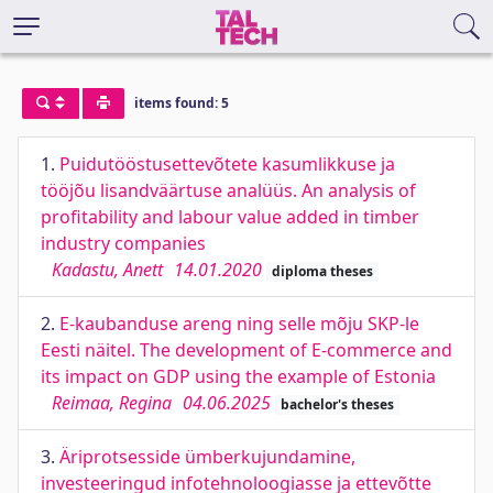
items found: 5
1.
Puidutööstusettevõtete kasumlikkuse ja
tööjõu lisandväärtuse analüüs. An analysis of
profitability and labour value added in timber
industry companies
Kadastu, Anett
14.01.2020
diploma theses
2.
E-kaubanduse areng ning selle mõju SKP-le
Eesti näitel. The development of E-commerce and
its impact on GDP using the example of Estonia
Reimaa, Regina
04.06.2025
bachelor's theses
3.
Äriprotsesside ümberkujundamine,
investeeringud infotehnoloogiasse ja ettevõtte