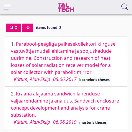
items found: 2
1.
Parabool-peegliga päikesekollektori kiirguse
vastuvõtja mudeli ehitamine ja soojuskadude
uurimine. Construction and research of heat
losses of solar radiation receiver model for a
solar collector with parabolic mirror
Küttim, Alan-Skiip
05.06.2017
bachelor's theses
2.
Kraana alajaama sandwich lahenduse
väljaarendamine ja analüüs. Sandwich enclosure
concept development and analysis for crane
substation.
Küttim, Alan-Skiip
06.06.2019
master's theses