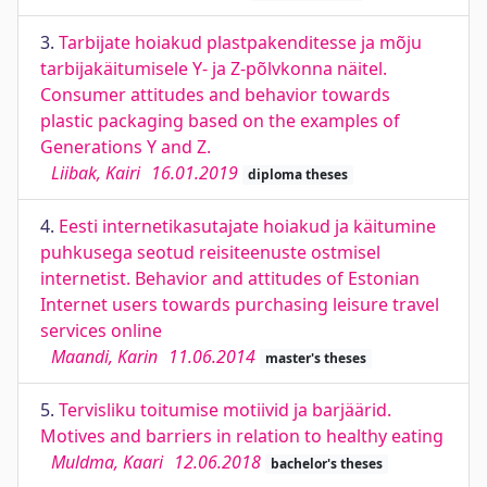
3.
Tarbijate hoiakud plastpakenditesse ja mõju
tarbijakäitumisele Y- ja Z-põlvkonna näitel.
Consumer attitudes and behavior towards
plastic packaging based on the examples of
Generations Y and Z.
Liibak, Kairi
16.01.2019
diploma theses
4.
Eesti internetikasutajate hoiakud ja käitumine
puhkusega seotud reisiteenuste ostmisel
internetist. Behavior and attitudes of Estonian
Internet users towards purchasing leisure travel
services online
Maandi, Karin
11.06.2014
master's theses
5.
Tervisliku toitumise motiivid ja barjäärid.
Motives and barriers in relation to healthy eating
Muldma, Kaari
12.06.2018
bachelor's theses