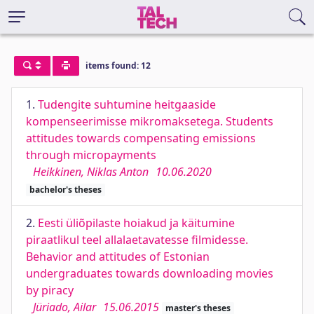
items found: 12
1.
Tudengite suhtumine heitgaaside
kompenseerimisse mikromaksetega. Students
attitudes towards compensating emissions
through micropayments
Heikkinen, Niklas Anton
10.06.2020
bachelor's theses
2.
Eesti üliõpilaste hoiakud ja käitumine
piraatlikul teel allalaetavatesse filmidesse.
Behavior and attitudes of Estonian
undergraduates towards downloading movies
by piracy
Jüriado, Ailar
15.06.2015
master's theses