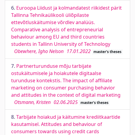
6.
Euroopa Liidust ja kolmandatest riikidest pärit
Tallinna Tehnikaülikooli üliõpilaste
ettevõtluskäitumise võrdlev analüüs.
Comparative analysis of entrepreneurial
behaviour among EU and third countries
students in Tallinn University of Technology
Obewhere, Igho Nelson
17.01.2022
master's theses
7.
Partnerturunduse mõju tarbijate
ostukäitumisele ja hoiakutele digitaalse
turunduse kontekstis. The impact of affiliate
marketing on consumer purchasing behavior
and attitudes in the context of digital marketing
Otsmann, Kristen
02.06.2025
master's theses
8.
Tarbijate hoiakud ja käitumine krediitkaartide
kasutamisel. Attitudes and behaviour of
consumers towards using credit cards