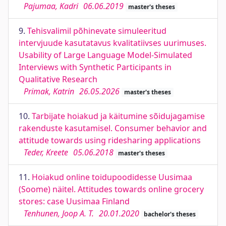
Pajumaa, Kadri
06.06.2019
master's theses
9.
Tehisvalimil põhinevate simuleeritud
intervjuude kasutatavus kvalitatiivses uurimuses.
Usability of Large Language Model-Simulated
Interviews with Synthetic Participants in
Qualitative Research
Primak, Katrin
26.05.2026
master's theses
10.
Tarbijate hoiakud ja käitumine sõidujagamise
rakenduste kasutamisel. Consumer behavior and
attitude towards using ridesharing applications
Teder, Kreete
05.06.2018
master's theses
11.
Hoiakud online toidupoodidesse Uusimaa
(Soome) näitel. Attitudes towards online grocery
stores: case Uusimaa Finland
Tenhunen, Joop A. T.
20.01.2020
bachelor's theses