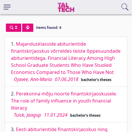
items found: 4
1.
Majandusklasside abiturientide
finantskirjaoskus võrreldes teiste õppesuundade
abiturientidega. Financial Literacy Among High
School Graduate Students Who Have Studied
Economics Compared to Those Who Have Not
Ojavee, Ann-Maria
07.06.2018
bachelor's theses
2.
Perekonna mõju noorte finantskirjaoskusele.
The role of family influence in youth financial
literacy
Tuisk, Jaagup
11.01.2024
bachelor's theses
3.
Eesti abiturientide finantskirjaoskus ning