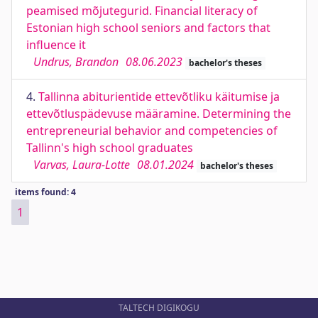
peamised mõjutegurid. Financial literacy of
Estonian high school seniors and factors that
influence it
Undrus, Brandon
08.06.2023
bachelor's theses
4.
Tallinna abiturientide ettevõtliku käitumise ja
ettevõtluspädevuse määramine. Determining the
entrepreneurial behavior and competencies of
Tallinn's high school graduates
Varvas, Laura-Lotte
08.01.2024
bachelor's theses
items found: 4
1
TALTECH DIGIKOGU