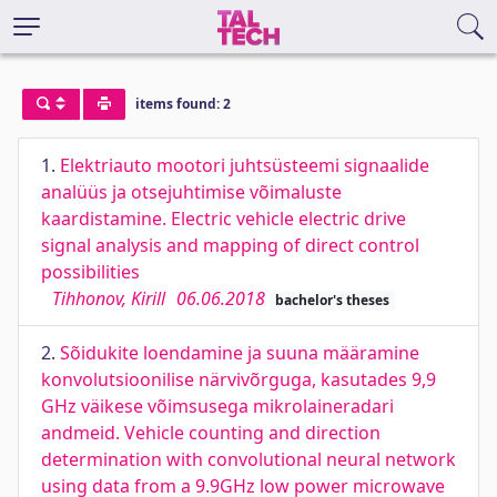
items found: 2
1.
Elektriauto mootori juhtsüsteemi signaalide
analüüs ja otsejuhtimise võimaluste
kaardistamine. Electric vehicle electric drive
signal analysis and mapping of direct control
possibilities
Tihhonov, Kirill
06.06.2018
bachelor's theses
2.
Sõidukite loendamine ja suuna määramine
konvolutsioonilise närvivõrguga, kasutades 9,9
GHz väikese võimsusega mikrolaineradari
andmeid. Vehicle counting and direction
determination with convolutional neural network
using data from a 9.9GHz low power microwave