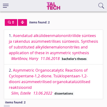
items found: 2
1.
Asendatud alkülideenmalononitriilide süntees
ja rakendus asümmeetrilises sünteesis. Synthesis
of substituted alkylidenemalononitriles and
application of these in asymmetric synthesis
Martõnov, Harry
11.06.2018
bachelor's theses
2.
Asymmetric Organocatalytic Reactions of
Cyclopentane-1,2-dione. Tsüklopentaan-1,2-
diooni asümmeetrilised organokatalüütilised
reaktsioonid
Silm, Estelle
13.06.2022
dissertations
items found: 2