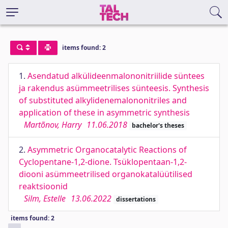
items found: 2
1.
Asendatud alkülideenmalononitriilide süntees
ja rakendus asümmeetrilises sünteesis. Synthesis
of substituted alkylidenemalononitriles and
application of these in asymmetric synthesis
Martõnov, Harry
11.06.2018
bachelor's theses
2.
Asymmetric Organocatalytic Reactions of
Cyclopentane-1,2-dione. Tsüklopentaan-1,2-
diooni asümmeetrilised organokatalüütilised
reaktsioonid
Silm, Estelle
13.06.2022
dissertations
items found: 2