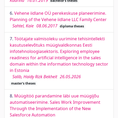
Kaarina
16.01.2019
bachelor's theses
6.
Vehene iidlane OÜ perekeskuse planeerimine.
Planning of the Vehene iidlane LLC Family Center
Sahtel, Kaie
08.06.2017
diploma theses
7.
Töötajate valmisoleku uurimine tehisintellekti
kasutuselevõtuks müügivaldkonnas Eesti
infotehnoloogiasektoris. Exploring employee
readiness for artificial intelligence in the sales
domain within the information technology sector
in Estonia
Salib, Haidy Rizk Bekheit
26.05.2026
master's theses
8.
Müügitöö parandamine läbi uue müügijõu
automatiseerimine. Sales Work Improvement
Through the Implementation of the New
Salesforce Automation