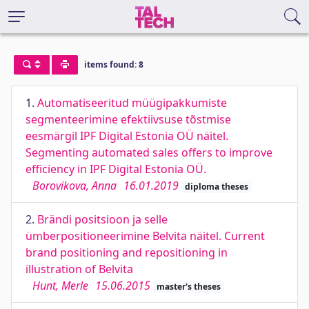
items found: 8
1.
Automatiseeritud müügipakkumiste
segmenteerimine efektiivsuse tõstmise
eesmärgil IPF Digital Estonia OÜ näitel.
Segmenting automated sales offers to improve
efficiency in IPF Digital Estonia OÜ.
Borovikova, Anna
16.01.2019
diploma theses
2.
Brändi positsioon ja selle
ümberpositioneerimine Belvita näitel. Current
brand positioning and repositioning in
illustration of Belvita
Hunt, Merle
15.06.2015
master's theses