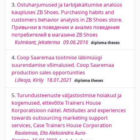
3.
Ostuharjumused ja tarbijakäitumise analüüs
kaupluses ZB Shoes. Purchasing habits and
customers behavior analysis in ZB Shoes store.
Привычки в поведении и анализ поведения
потребителей в магазине ZB Shoes
Kolmkant, Jekaterina
09.06.2016
diploma theses
4.
Coop Saaremaa tootmise läbimüügi
suurendamise võimalused. Coop Saaremaa
production sales opportunities
Lilleoja, Kirily
18.01.2021
diploma theses
5.
Turundusteenuste väljastostmise hoiakud ja
kogemused, ettevõtte Trainers House
Korporatsioon näitel. Attidudes and experiences
towards outsourcing marketing support
services, Case Trainers House Corporation
Rautamaa, Ella Aleksandra Aura-