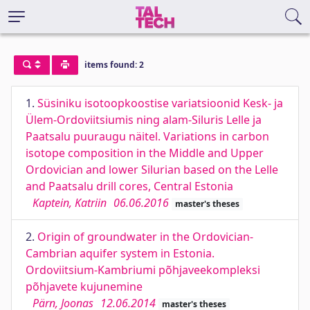
items found: 2
1.
Süsiniku isotoopkoostise variatsioonid Kesk- ja
Ülem-Ordoviitsiumis ning alam-Siluris Lelle ja
Paatsalu puuraugu näitel. Variations in carbon
isotope composition in the Middle and Upper
Ordovician and lower Silurian based on the Lelle
and Paatsalu drill cores, Central Estonia
Kaptein, Katriin
06.06.2016
master's theses
2.
Origin of groundwater in the Ordovician-
Cambrian aquifer system in Estonia.
Ordoviitsium-Kambriumi põhjaveekompleksi
põhjavete kujunemine
Pärn, Joonas
12.06.2014
master's theses