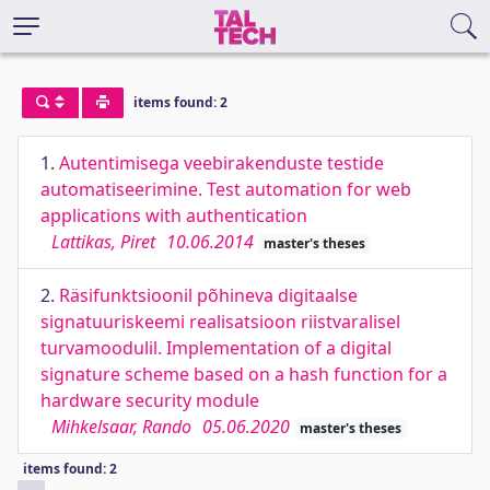
items found: 2
1.
Autentimisega veebirakenduste testide
automatiseerimine. Test automation for web
applications with authentication
Lattikas, Piret
10.06.2014
master's theses
2.
Räsifunktsioonil põhineva digitaalse
signatuuriskeemi realisatsioon riistvaralisel
turvamoodulil. Implementation of a digital
signature scheme based on a hash function for a
hardware security module
Mihkelsaar, Rando
05.06.2020
master's theses
items found: 2