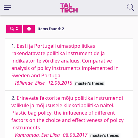
items found: 2
1.
Eesti ja Portugali uimastipoliitikas
rakendatavate poliitika instrumentide ja
indikaatorite võrdlev analüüs. Comparative
analysis of policy instruments implemented in
Sweden and Portugal
Tõllimäe, Elise
12.06.2015
master's theses
2.
Erinevate faktorite mõju poliitika instrumendi
valikule ja mõjususele kilekotipoliitika näitel.
Plastic bag policy: the influeence of different
factors on the choice and effectiveness of policy
instruments
Vahtramaa, Eva Liisa
08.06.2017
master's theses