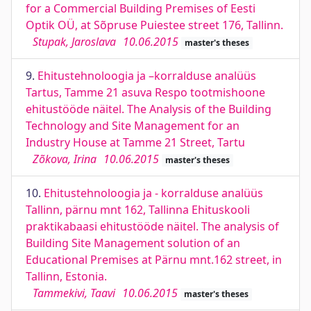
for a Commercial Building Premises of Eesti
Optik OÜ, at Sõpruse Puiestee street 176, Tallinn.
Stupak, Jaroslava
10.06.2015
master's theses
9.
Ehitustehnoloogia ja –korralduse analüüs
Tartus, Tamme 21 asuva Respo tootmishoone
ehitustööde näitel. The Analysis of the Building
Technology and Site Management for an
Industry House at Tamme 21 Street, Tartu
Zõkova, Irina
10.06.2015
master's theses
10.
Ehitustehnoloogia ja - korralduse analüüs
Tallinn, pärnu mnt 162, Tallinna Ehituskooli
praktikabaasi ehitustööde näitel. The analysis of
Building Site Management solution of an
Educational Premises at Pärnu mnt.162 street, in
Tallinn, Estonia.
Tammekivi, Taavi
10.06.2015
master's theses