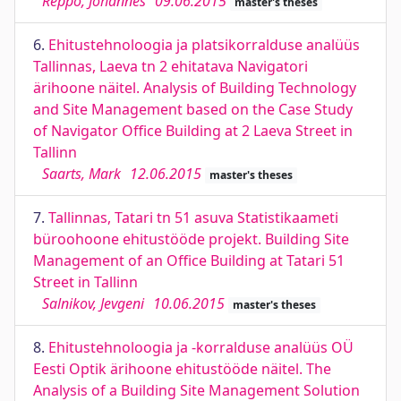
Reppo, Johannes
09.06.2015
master's theses
6.
Ehitustehnoloogia ja platsikorralduse analüüs
Tallinnas, Laeva tn 2 ehitatava Navigatori
ärihoone näitel. Analysis of Building Technology
and Site Management based on the Case Study
of Navigator Office Building at 2 Laeva Street in
Tallinn
Saarts, Mark
12.06.2015
master's theses
7.
Tallinnas, Tatari tn 51 asuva Statistikaameti
büroohoone ehitustööde projekt. Building Site
Management of an Office Building at Tatari 51
Street in Tallinn
Salnikov, Jevgeni
10.06.2015
master's theses
8.
Ehitustehnoloogia ja -korralduse analüüs OÜ
Eesti Optik ärihoone ehitustööde näitel. The
Analysis of a Building Site Management Solution