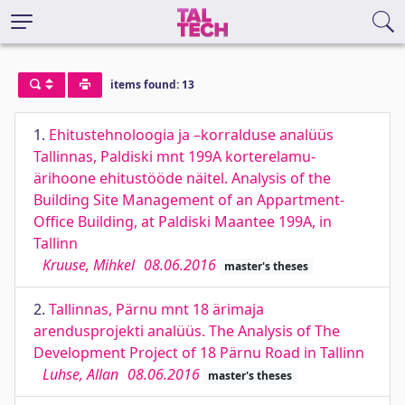
items found: 13
1.
Ehitustehnoloogia ja –korralduse analüüs
Tallinnas, Paldiski mnt 199A korterelamu-
ärihoone ehitustööde näitel. Analysis of the
Building Site Management of an Appartment-
Office Building, at Paldiski Maantee 199A, in
Tallinn
Kruuse, Mihkel
08.06.2016
master's theses
2.
Tallinnas, Pärnu mnt 18 ärimaja
arendusprojekti analüüs. The Analysis of The
Development Project of 18 Pärnu Road in Tallinn
Luhse, Allan
08.06.2016
master's theses