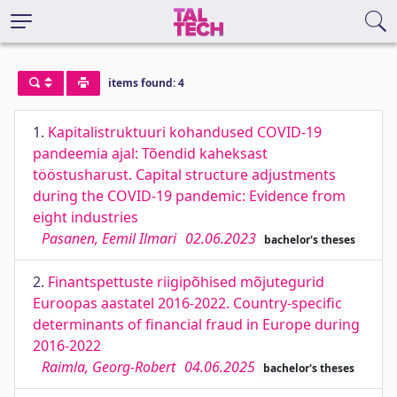
items found: 4
1.
Kapitalistruktuuri kohandused COVID-19
pandeemia ajal: Tõendid kaheksast
tööstusharust. Capital structure adjustments
during the COVID-19 pandemic: Evidence from
eight industries
Pasanen, Eemil Ilmari
02.06.2023
bachelor's theses
2.
Finantspettuste riigipõhised mõjutegurid
Euroopas aastatel 2016-2022. Country-specific
determinants of financial fraud in Europe during
2016-2022
Raimla, Georg-Robert
04.06.2025
bachelor's theses