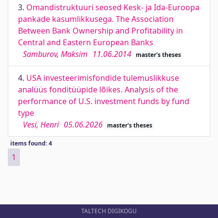
3.
Omandistruktuuri seosed Kesk- ja Ida-Euroopa
pankade kasumlikkusega. The Association
Between Bank Ownership and Profitability in
Central and Eastern European Banks
Samburov, Maksim
11.06.2014
master's theses
4.
USA investeerimisfondide tulemuslikkuse
analüüs fonditüüpide lõikes. Analysis of the
performance of U.S. investment funds by fund
type
Vesi, Henri
05.06.2026
master's theses
items found: 4
1
TALTECH DIGIKOGU