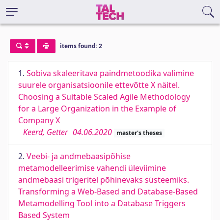
items found: 2
1.
Sobiva skaleeritava paindmetoodika valimine
suurele organisatsioonile ettevõtte X näitel.
Choosing a Suitable Scaled Agile Methodology
for a Large Organization in the Example of
Company X
Keerd, Getter
04.06.2020
master's theses
2.
Veebi- ja andmebaasipõhise
metamodelleerimise vahendi üleviimine
andmebaasi trigeritel põhinevaks süsteemiks.
Transforming a Web-Based and Database-Based
Metamodelling Tool into a Database Triggers
Based System