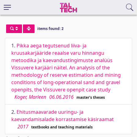
items found: 2
1.
Pikka aega tegutsenud liiva- ja
kruusakarjääride reaalse varu hinnangu
metoodika ja kaevandustingimuste analüüs
Vissuvere karjääri näitel. An analysis of the
methodology of reserve estimation and mining
conditions of long-operational sand and gravel
openpits, the Vissuvere openpit case study
Koger, Marleen
06.06.2016
master's theses
2.
Ehitusmaavarade uuringu- ja
kaevandamisalade korrastamise käsiraamat
2017
textbooks and teaching materials