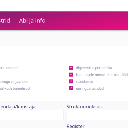
trid
Abi ja info
ureusetööd
digiteeritud perioodika
kaitsmisele minevad doktoritööd
ukogu väljaanded
standardid
ülikooli toimetised
uuringuaruanded
hendaja/koostaja
Struktuuriüksus
Register