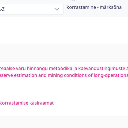
korrastamine - märksõna
e reaalse varu hinnangu metoodika ja kaevandustingimuste 
 reserve estimation and mining conditions of long-operation
korrastamise käsiraamat