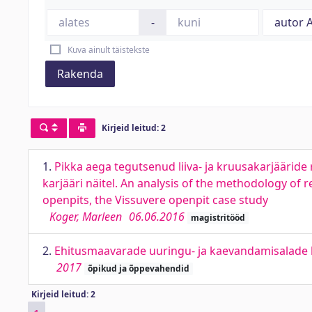
-
Kuva ainult täistekste
Rakenda
Kirjeid leitud: 2
1.
Pikka aega tegutsenud liiva- ja kruusakarjäärid
karjääri näitel. An analysis of the methodology of
openpits, the Vissuvere openpit case study
Koger, Marleen
06.06.2016
magistritööd
2.
Ehitusmaavarade uuringu- ja kaevandamisalade 
2017
õpikud ja õppevahendid
Kirjeid leitud: 2