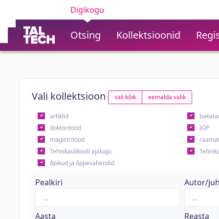
Digikogu
Otsing
Kollektsioonid
Regis
Vali kollektsioon
vali kõik
eemalda valik
artiklid
bakala
doktoritööd
IOP
magistritööd
raamat
Tehnikaülikooli ajalugu
Tehnika
õpikud ja õppevahendid
Pealkiri
Autor/ju
Aasta
Reasta