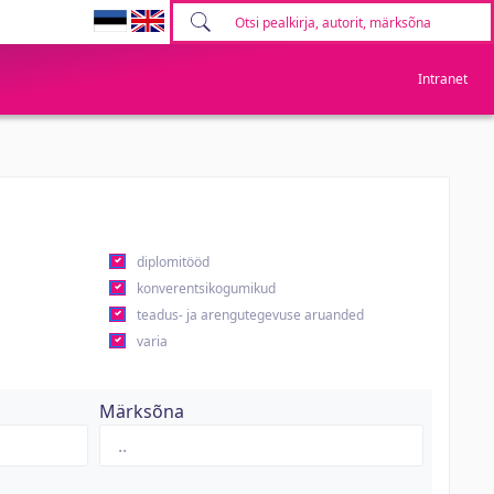
Intranet
diplomitööd
konverentsikogumikud
teadus- ja arengutegevuse aruanded
varia
Märksõna