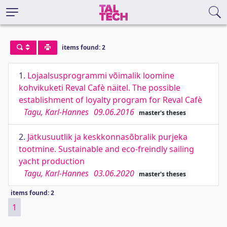
items found: 2
1.
Lojaalsusprogrammi võimalik loomine
kohvikuketi Reval Cafè näitel. The possible
establishment of loyalty program for Reval Cafè
Tagu, Karl-Hannes
09.06.2016
master's theses
2.
Jätkusuutlik ja keskkonnasõbralik purjeka
tootmine. Sustainable and eco-freindly sailing
yacht production
Tagu, Karl-Hannes
03.06.2020
master's theses
items found: 2
1