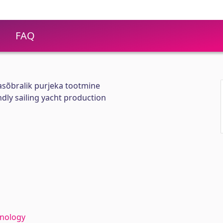
FAQ
asõbralik purjeka tootmine
ndly sailing yacht production
hnology