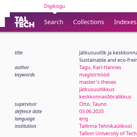
Digikogu
Search
Collections
Indexes
title
Jätkusuutlik ja keskkonn
Sustainable and eco-frei
author
Tagu, Karl-Hannes
keywords
magistritööd
master's theses
jätkusuutlikkus
keskkonnasõbralikkus
supervisor
Otto, Tauno
defence date
03.06.2020
language
eng
institution
Tallinna Tehnikaülikool
Tallinn University of Tec