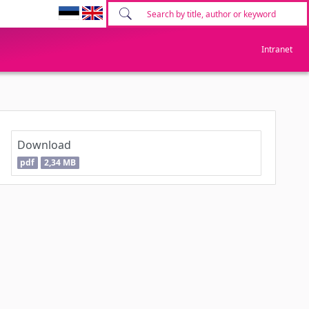
Intranet
Download
pdf
2,34 MB