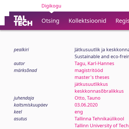
Digikogu
Otsing
Kollektsioonid
Regis
pealkiri
Jätkusuutlik ja keskkonn
Sustainable and eco-frei
autor
Tagu, Karl-Hannes
märksõnad
magistritööd
master's theses
jätkusuutlikkus
keskkonnasõbralikkus
juhendaja
Otto, Tauno
kaitsmiskuupäev
03.06.2020
keel
eng
asutus
Tallinna Tehnikaülikool
Tallinn University of Tec