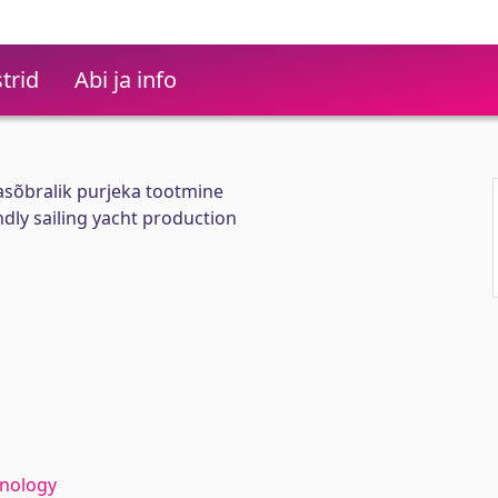
trid
Abi ja info
asõbralik purjeka tootmine
ndly sailing yacht production
hnology