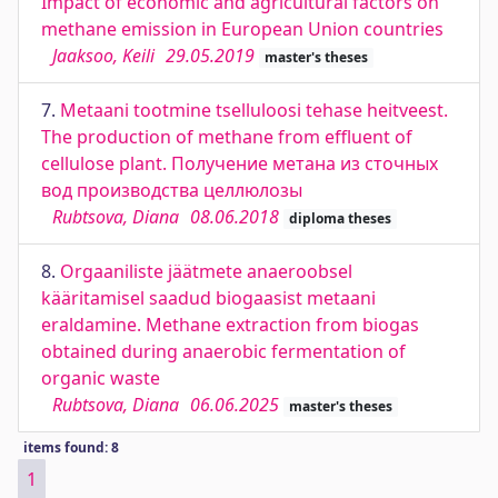
Impact of economic and agricultural factors on
methane emission in European Union countries
Jaaksoo, Keili
29.05.2019
master's theses
7.
Metaani tootmine tselluloosi tehase heitveest.
The production of methane from effluent of
cellulose plant. Получение метана из сточных
вод производства целлюлозы
Rubtsova, Diana
08.06.2018
diploma theses
8.
Orgaaniliste jäätmete anaeroobsel
kääritamisel saadud biogaasist metaani
eraldamine. Methane extraction from biogas
obtained during anaerobic fermentation of
organic waste
Rubtsova, Diana
06.06.2025
master's theses
items found: 8
1