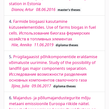
station in Estonia
Dianov, Artur
08.06.2016
master's theses
4.
Farmide biogaasi kasutamine
kütuseelementides. Use of farms biogas in fuel
cells. Использование биогаза фермерских
хозяйств в топливных элементах
Hiie, Annika
11.06.2019
diploma theses
5.
Prügilagaasist põhikomponentide eraldamise
võimaluste uurimine. Study of the possibility of
landfill gas major components separation.
Исследование возможности разделения
основных компонентов свалочного газа
Iljina, Julia
09.06.2017
diploma theses
6.
Majandus- ja põllumajandustegurite mõju
metaani emissioonile Euroopa riikide näitel.