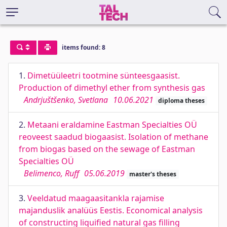
items found: 8
1.
Dimetüüleetri tootmine sünteesgaasist.
Production of dimethyl ether from synthesis gas
Andrjuštšenko, Svetlana
10.06.2021
diploma theses
2.
Metaani eraldamine Eastman Specialties OÜ
reoveest saadud biogaasist. Isolation of methane
from biogas based on the sewage of Eastman
Specialties OÜ
Belimenco, Ruff
05.06.2019
master's theses
3.
Veeldatud maagaasitankla rajamise
majanduslik analüüs Eestis. Economical analysis
of constructing liquified natural gas filling