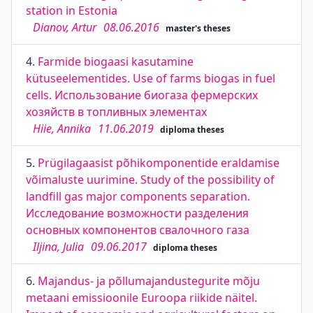
station in Estonia
Dianov, Artur
08.06.2016
master's theses
4.
Farmide biogaasi kasutamine
kütuseelementides. Use of farms biogas in fuel
cells. Использование биогаза фермерских
хозяйств в топливных элементах
Hiie, Annika
11.06.2019
diploma theses
5.
Prügilagaasist põhikomponentide eraldamise
võimaluste uurimine. Study of the possibility of
landfill gas major components separation.
Исследование возможности разделения
основных компонентов свалочного газа
Iljina, Julia
09.06.2017
diploma theses
6.
Majandus- ja põllumajandustegurite mõju
metaani emissioonile Euroopa riikide näitel.