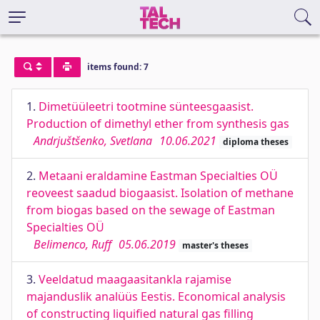
items found: 7
1.
Dimetüüleetri tootmine sünteesgaasist.
Production of dimethyl ether from synthesis gas
Andrjuštšenko, Svetlana
10.06.2021
diploma theses
2.
Metaani eraldamine Eastman Specialties OÜ
reoveest saadud biogaasist. Isolation of methane
from biogas based on the sewage of Eastman
Specialties OÜ
Belimenco, Ruff
05.06.2019
master's theses
3.
Veeldatud maagaasitankla rajamise
majanduslik analüüs Eestis. Economical analysis
of constructing liquified natural gas filling