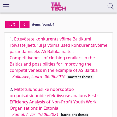
items found: 4
1.
Ettevõtete konkurentsivõime Baltikumi
rõivaste jaeturul ja võimalused konkurentsivõime
parandamiseks AS Baltika näitel.
Competitiveness of clothing retailers in the
Baltics and possibilities for improving the
competitiveness in the example of AS Baltika
Kallasvee, Laura
06.06.2016
master's theses
2.
Mittetulunduslike noorsootöö
organisatsioonide efektiivsuse analüüs Eestis.
Efficiency Analysis of Non-Profit Youth Work
Organisations in Estonia
Kamal, Aivar
10.06.2021
bachelor's theses