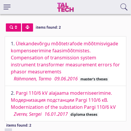
items found: 2
1.
Ülekandevõrgu mõõtetrafode mõõtmisvigade
kompenseerimine faasimõõtmistes.
Compensation of transmission system
instrument transformer measurement errors for
phasor measurements
Rähmonen, Tarmo
09.06.2016
master's theses
2.
Pargi 110/6 kV alajaama moderniseerimine.
Модернизация подстанции Pargi 110/6 кВ.
Modernization of the substation Pargi 110/6 kV
Zverev, Sergei
16.01.2017
diploma theses
items found: 2