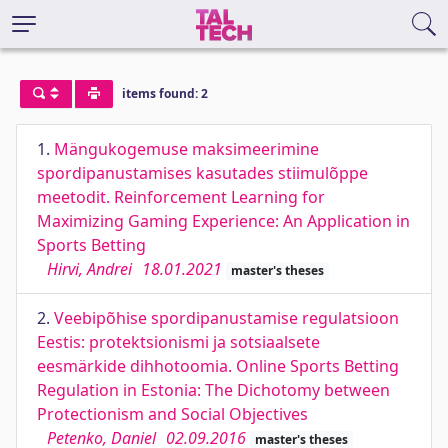
items found: 2
1.
Mängukogemuse maksimeerimine
spordipanustamises kasutades stiimulõppe
meetodit. Reinforcement Learning for
Maximizing Gaming Experience: An Application in
Sports Betting
Hirvi, Andrei
18.01.2021
master's theses
2.
Veebipõhise spordipanustamise regulatsioon
Eestis: protektsionismi ja sotsiaalsete
eesmärkide dihhotoomia. Online Sports Betting
Regulation in Estonia: The Dichotomy between
Protectionism and Social Objectives
Petenko, Daniel
02.09.2016
master's theses