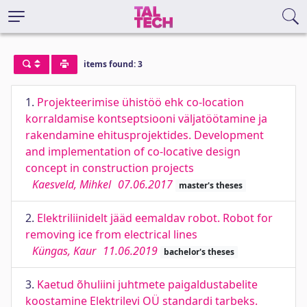
items found: 3
1.
Projekteerimise ühistöö ehk co-location
korraldamise kontseptsiooni väljatöötamine ja
rakendamine ehitusprojektides. Development
and implementation of co-locative design
concept in construction projects
Kaesveld, Mihkel
07.06.2017
master's theses
2.
Elektriliinidelt jääd eemaldav robot. Robot for
removing ice from electrical lines
Küngas, Kaur
11.06.2019
bachelor's theses
3.
Kaetud õhuliini juhtmete paigaldustabelite
koostamine Elektrilevi OÜ standardi tarbeks.