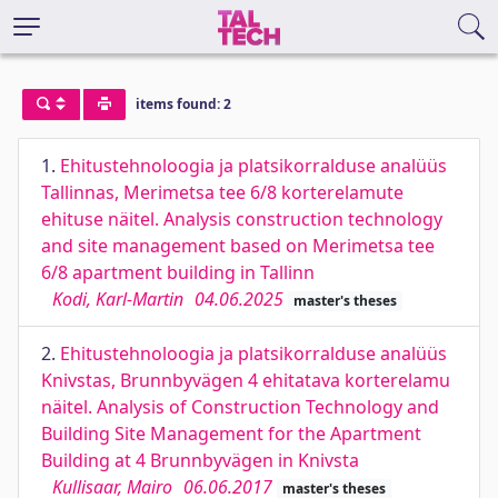
items found: 2
1.
Ehitustehnoloogia ja platsikorralduse analüüs
Tallinnas, Merimetsa tee 6/8 korterelamute
ehituse näitel. Analysis construction technology
and site management based on Merimetsa tee
6/8 apartment building in Tallinn
Kodi, Karl-Martin
04.06.2025
master's theses
2.
Ehitustehnoloogia ja platsikorralduse analüüs
Knivstas, Brunnbyvägen 4 ehitatava korterelamu
näitel. Analysis of Construction Technology and
Building Site Management for the Apartment
Building at 4 Brunnbyvägen in Knivsta
Kullisaar, Mairo
06.06.2017
master's theses