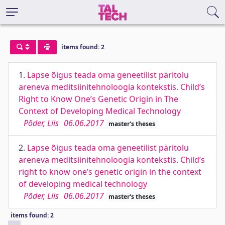
items found: 2
1.
Lapse õigus teada oma geneetilist päritolu
areneva meditsiinitehnoloogia kontekstis. Child’s
Right to Know One’s Genetic Origin in The
Context of Developing Medical Technology
Põder, Liis
06.06.2017
master's theses
2.
Lapse õigus teada oma geneetilist päritolu
areneva meditsiinitehnoloogia kontekstis. Child’s
right to know one’s genetic origin in the context
of developing medical technology
Põder, Liis
06.06.2017
master's theses
items found: 2