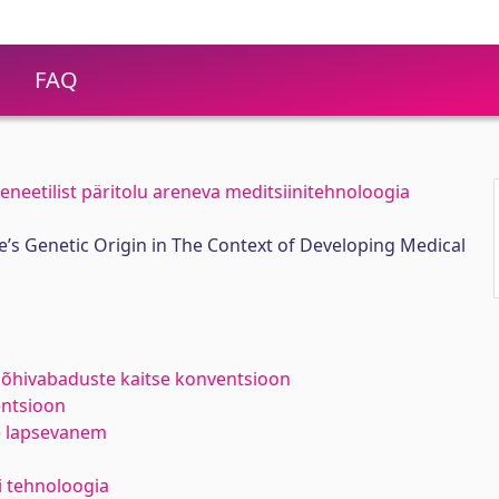
FAQ
neetilist päritolu areneva meditsiinitehnoloogia
e’s Genetic Origin in The Context of Developing Medical
põhivabaduste kaitse konventsioon
entsioon
ne lapsevanem
i tehnoloogia