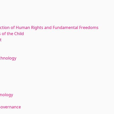
ection of Human Rights and Fundamental Freedoms
 of the Child
t
echnology
hnology
Governance