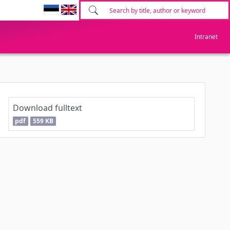
Intranet
Download fulltext
pdf
559 KB