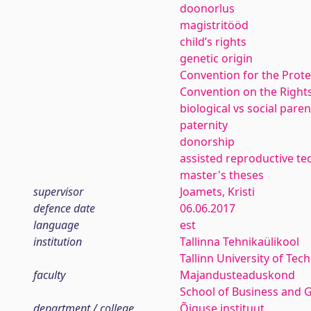
doonorlus
magistritööd
child’s rights
genetic origin
Convention for the Prot
Convention on the Rights
biological vs social paren
paternity
donorship
assisted reproductive t
master's theses
supervisor
Joamets, Kristi
defence date
06.06.2017
language
est
institution
Tallinna Tehnikaülikool
Tallinn University of Tec
faculty
Majandusteaduskond
School of Business and 
department / college
Õiguse instituut