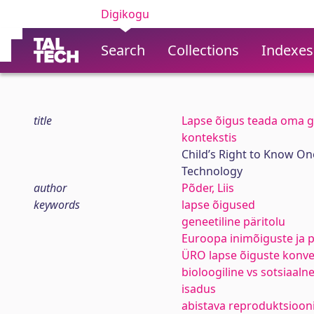
Digikogu
Search
Collections
Indexes
title
Lapse õigus teada oma ge
kontekstis
Child’s Right to Know On
Technology
author
Põder, Liis
keywords
lapse õigused
geneetiline päritolu
Euroopa inimõiguste ja 
ÜRO lapse õiguste konv
bioloogiline vs sotsiaal
isadus
abistava reproduktsioon