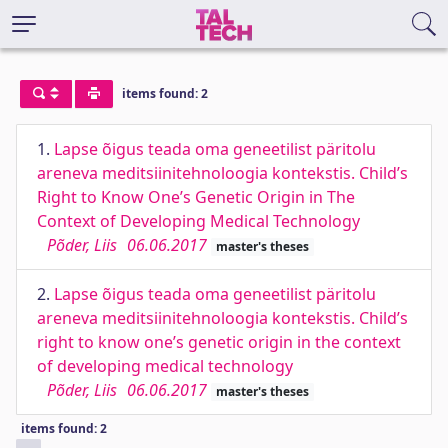
items found: 2
1.
Lapse õigus teada oma geneetilist päritolu
areneva meditsiinitehnoloogia kontekstis. Child’s
Right to Know One’s Genetic Origin in The
Context of Developing Medical Technology
Põder, Liis
06.06.2017
master's theses
2.
Lapse õigus teada oma geneetilist päritolu
areneva meditsiinitehnoloogia kontekstis. Child’s
right to know one’s genetic origin in the context
of developing medical technology
Põder, Liis
06.06.2017
master's theses
items found: 2