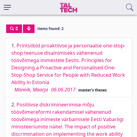
items found: 2
1.
Printsiibid proaktiivse ja personaalse one-stop-
shop teenuse disainimiseks vähenenud
töövõimega inimestele Eestis. Principles for
Designing a Proactive and Personalised One-
Stop-Shop Service for People with Reduced Work
Ability in Estonia
Männik, Maarja
06.06.2017
master's theses
2.
Positiivse diskrimineerimise mõju
töövõimereformi rakendamisel vähenenud
töövõimega inimeste värbamisele Eesti Vabariigi
ministeeriumite näitel. The impact of positive
discrimination on implementing the work ability