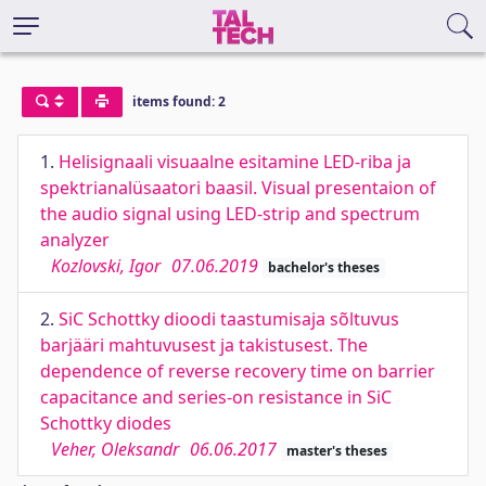
items found: 2
1.
Helisignaali visuaalne esitamine LED-riba ja
spektrianalüsaatori baasil. Visual presentaion of
the audio signal using LED-strip and spectrum
analyzer
Kozlovski, Igor
07.06.2019
bachelor's theses
2.
SiC Schottky dioodi taastumisaja sõltuvus
barjääri mahtuvusest ja takistusest. The
dependence of reverse recovery time on barrier
capacitance and series-on resistance in SiC
Schottky diodes
Veher, Oleksandr
06.06.2017
master's theses