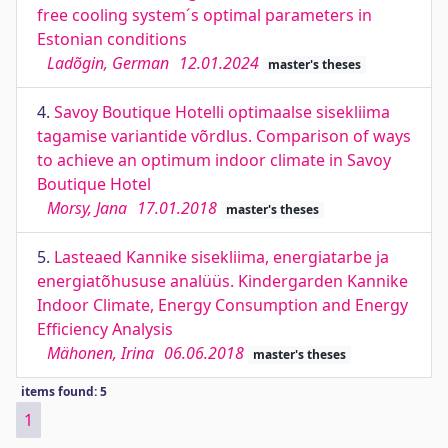
free cooling system´s optimal parameters in
Estonian conditions
Ladõgin, German
12.01.2024
master's theses
4.
Savoy Boutique Hotelli optimaalse sisekliima
tagamise variantide võrdlus. Comparison of ways
to achieve an optimum indoor climate in Savoy
Boutique Hotel
Morsy, Jana
17.01.2018
master's theses
5.
Lasteaed Kannike sisekliima, energiatarbe ja
energiatõhususe analüüs. Kindergarden Kannike
Indoor Climate, Energy Consumption and Energy
Efficiency Analysis
Mähonen, Irina
06.06.2018
master's theses
items found: 5
1