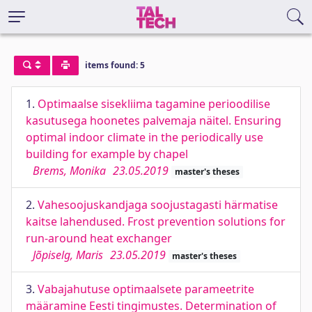
items found: 5
1.
Optimaalse sisekliima tagamine perioodilise
kasutusega hoonetes palvemaja näitel. Ensuring
optimal indoor climate in the periodically use
building for example by chapel
Brems, Monika
23.05.2019
master's theses
2.
Vahesoojuskandjaga soojustagasti härmatise
kaitse lahendused. Frost prevention solutions for
run-around heat exchanger
Jõpiselg, Maris
23.05.2019
master's theses
3.
Vabajahutuse optimaalsete parameetrite
määramine Eesti tingimustes. Determination of