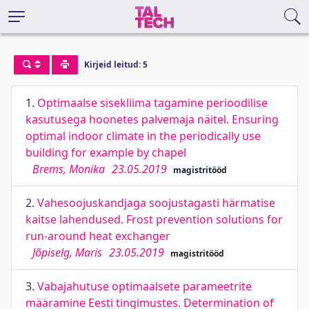
Kirjeid leitud: 5
1.
Optimaalse sisekliima tagamine perioodilise
kasutusega hoonetes palvemaja näitel. Ensuring
optimal indoor climate in the periodically use
building for example by chapel
Brems, Monika
23.05.2019
magistritööd
2.
Vahesoojuskandjaga soojustagasti härmatise
kaitse lahendused. Frost prevention solutions for
run-around heat exchanger
Jõpiselg, Maris
23.05.2019
magistritööd
3.
Vabajahutuse optimaalsete parameetrite
määramine Eesti tingimustes. Determination of