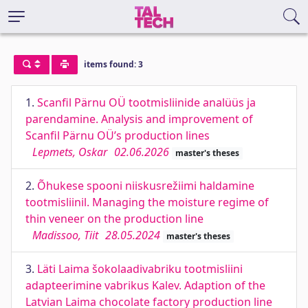
items found: 3
1.
Scanfil Pärnu OÜ tootmisliinide analüüs ja
parendamine. Analysis and improvement of
Scanfil Pärnu OÜ’s production lines
Lepmets, Oskar
02.06.2026
master's theses
2.
Õhukese spooni niiskusrežiimi haldamine
tootmisliinil. Managing the moisture regime of
thin veneer on the production line
Madissoo, Tiit
28.05.2024
master's theses
3.
Läti Laima šokolaadivabriku tootmisliini
adapteerimine vabrikus Kalev. Adaption of the
Latvian Laima chocolate factory production line