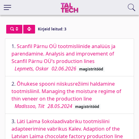
Kirjeid leitud: 3
1.
Scanfil Pärnu OÜ tootmisliinide analüüs ja
parendamine. Analysis and improvement of
Scanfil Pärnu OÜ’s production lines
Lepmets, Oskar
02.06.2026
magistritööd
2.
Õhukese spooni niiskusrežiimi haldamine
tootmisliinil. Managing the moisture regime of
thin veneer on the production line
Madissoo, Tiit
28.05.2024
magistritööd
3.
Läti Laima šokolaadivabriku tootmisliini
adapteerimine vabrikus Kalev. Adaption of the
Latvian Laima chocolate factory production line