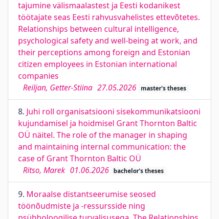
tajumine välismaalastest ja Eesti kodanikest
töötajate seas Eesti rahvusvahelistes ettevõtetes.
Relationships between cultural intelligence,
psychological safety and well-being at work, and
their perceptions among foreign and Estonian
citizen employees in Estonian international
companies
Reiljan, Getter-Stiina
27.05.2026
master's theses
8.
Juhi roll organisatsiooni sisekommunikatsiooni
kujundamisel ja hoidmisel Grant Thornton Baltic
OÜ näitel. The role of the manager in shaping
and maintaining internal communication: the
case of Grant Thornton Baltic OÜ
Ritso, Marek
01.06.2026
bachelor's theses
9.
Moraalse distantseerumise seosed
töönõudmiste ja -ressursside ning
psühholoogilise turvalisusega. The Relationships