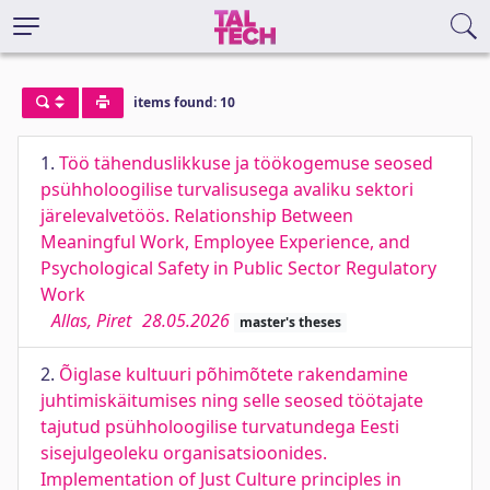
items found: 10
1.
Töö tähenduslikkuse ja töökogemuse seosed
psühholoogilise turvalisusega avaliku sektori
järelevalvetöös. Relationship Between
Meaningful Work, Employee Experience, and
Psychological Safety in Public Sector Regulatory
Work
Allas, Piret
28.05.2026
master's theses
2.
Õiglase kultuuri põhimõtete rakendamine
juhtimiskäitumises ning selle seosed töötajate
tajutud psühholoogilise turvatundega Eesti
sisejulgeoleku organisatsioonides.
Implementation of Just Culture principles in