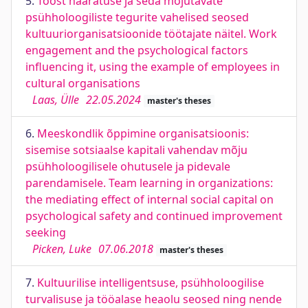
5.
Tööst haaratuse ja seda mõjutavate
psühholoogiliste tegurite vahelised seosed
kultuuriorganisatsioonide töötajate näitel. Work
engagement and the psychological factors
influencing it, using the example of employees in
cultural organisations
Laas, Ülle
22.05.2024
master's theses
6.
Meeskondlik õppimine organisatsioonis:
sisemise sotsiaalse kapitali vahendav mõju
psühholoogilisele ohutusele ja pidevale
parendamisele. Team learning in organizations:
the mediating effect of internal social capital on
psychological safety and continued improvement
seeking
Picken, Luke
07.06.2018
master's theses
7.
Kultuurilise intelligentsuse, psühholoogilise
turvalisuse ja tööalase heaolu seosed ning nende