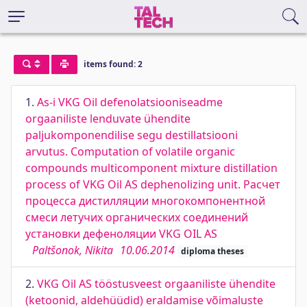
items found: 2
1.
As-i VKG Oil defenolatsiooniseadme
orgaaniliste lenduvate ühendite
paljukomponendilise segu destillatsiooni
arvutus. Computation of volatile organic
compounds multicomponent mixture distillation
process of VKG Oil AS dephenolizing unit. Расчет
процесса дистилляции многокомпонентной
смеси летучих органических соединений
установки дефеноляции VKG OIL AS
Paltšonok, Nikita
10.06.2014
diploma theses
2.
VKG Oil AS tööstusveest orgaaniliste ühendite
(ketoonid, aldehüüdid) eraldamise võimaluste