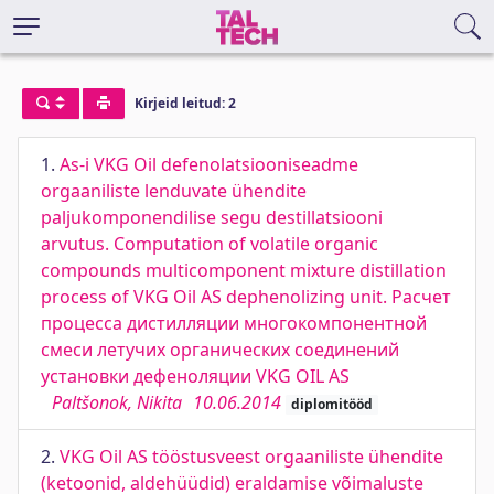
Kirjeid leitud: 2
1.
As-i VKG Oil defenolatsiooniseadme
orgaaniliste lenduvate ühendite
paljukomponendilise segu destillatsiooni
arvutus. Computation of volatile organic
compounds multicomponent mixture distillation
process of VKG Oil AS dephenolizing unit. Расчет
процесса дистилляции многокомпонентной
смеси летучих органических соединений
установки дефеноляции VKG OIL AS
Paltšonok, Nikita
10.06.2014
diplomitööd
2.
VKG Oil AS tööstusveest orgaaniliste ühendite
(ketoonid, aldehüüdid) eraldamise võimaluste