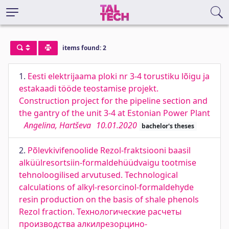
items found: 2
1.
Eesti elektrijaama ploki nr 3-4 torustiku lõigu ja
estakaadi tööde teostamise projekt.
Construction project for the pipeline section and
the gantry of the unit 3-4 at Estonian Power Plant
Angelina, Hartševa
10.01.2020
bachelor's theses
2.
Põlevkivifenoolide Rezol-fraktsiooni baasil
alküülresortsiin-formaldehüüdvaigu tootmise
tehnoloogilised arvutused. Technological
сalculations of alkyl-resorcinol-formaldehyde
resin production on the basis of shale phenols
Rezol fraction. Технологические расчеты
производства алкилрезорцино-