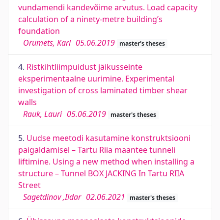
vundamendi kandevõime arvutus. Load capacity
calculation of a ninety-metre building’s
foundation
Orumets, Karl
05.06.2019
master's theses
4.
Ristkihtliimpuidust jäikusseinte
eksperimentaalne uurimine. Experimental
investigation of cross laminated timber shear
walls
Rauk, Lauri
05.06.2019
master's theses
5.
Uudse meetodi kasutamine konstruktsiooni
paigaldamisel – Tartu Riia maantee tunneli
liftimine. Using a new method when installing a
structure – Tunnel BOX JACKING In Tartu RIIA
Street
Sagetdinov ,Ildar
02.06.2021
master's theses