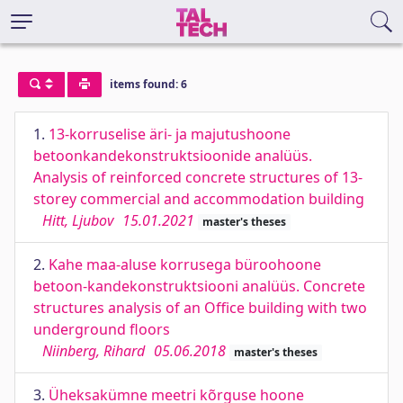
items found: 6
1.
13-korruselise äri- ja majutushoone
betoonkandekonstruktsioonide analüüs.
Analysis of reinforced concrete structures of 13-
storey commercial and accommodation building
Hitt, Ljubov
15.01.2021
master's theses
2.
Kahe maa-aluse korrusega büroohoone
betoon-kandekonstruktsiooni analüüs. Concrete
structures analysis of an Office building with two
underground floors
Niinberg, Rihard
05.06.2018
master's theses
3.
Üheksakümne meetri kõrguse hoone