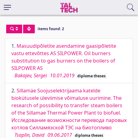
items found: 2
1.
Masuudipõletite asendamine gaasipõletite
vastu ettevõttes AS SILPOWER. Oil burners
substitution to gas burners on the boilers of
SILPOWER AS
Bakajev, Sergei
10.01.2019
diploma theses
2.
Sillamäe Soojuselektrijaama katelde
biokütusele üleviimise võimaluse uurimine. The
research of possibility to transfer steam boilers
of the Sillamae Thermal Power Plant to biofuel.
Исследование возможности перевода паровых
котлов Силламяэской ТЭС на биотопливо
Tsaplin, David
09.06.2017
diploma theses